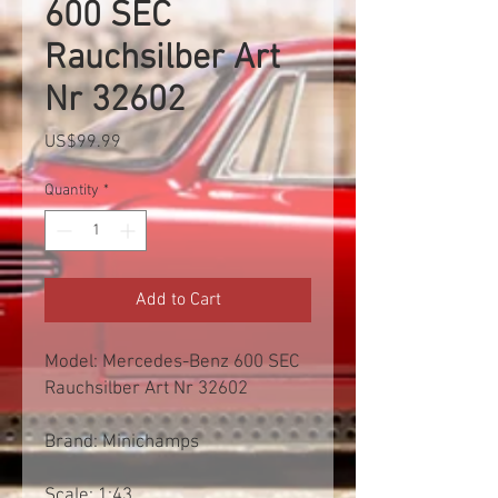
600 SEC
Rauchsilber Art
Nr 32602
Price
US$99.99
Quantity
*
Add to Cart
Model: Mercedes-Benz 600 SEC
Rauchsilber Art Nr 32602
Brand: Minichamps
Scale: 1:43